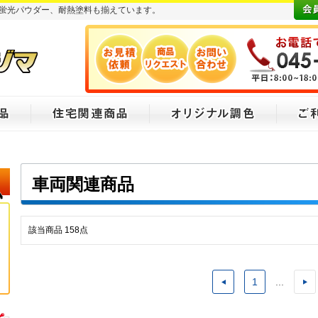
蛍光パウダー、耐熱塗料も揃えています。
車両関連商品
該当商品
158
点
1
...