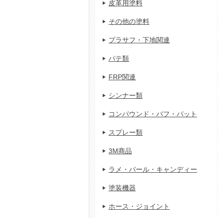
皮革用塗料
その他の塗料
プラサフ・下地関連
パテ類
FRP関連
シンナー類
コンパウンド・バフ・パット
スプレー類
3M商品
ラメ・パール・キャンディー
塗装機器
ホース・ジョイント