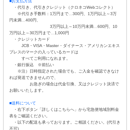
■お支払方法
・代引き、代引きクレジット（クロネコWebコレクト）
※代引き手数料：
1万円まで…300円、
1万円以上～3万
円未満…400円
、
3万円以上～10万円未満…600円
、
10
万円以上～30万円まで…1,000円
・クレジットカード
JCB・VISA・Master・ダイナース・アメリカンエキス
プレスのマークの入っているカードは
すべてご利用になれます。
・銀行振込 ※
前払い
※注）日時指定された場合でも、ご入金を確認できなけ
れば発送できませんので、
お急ぎの場合は代金引換、又はクレジット決済で
お願いいたします。
■送料について
・右下ボタン
「詳しくはこちらへ」から
宅急便地域別料金
表をご確認ください。
・以下の配送も承っております。ご相談ください。(代引き
不可)