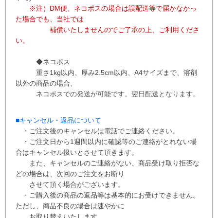
※注）DM便、ネコポスの場合は誤配送等で届かなかっ
た場合でも、当社では
補償
いたしませんので
ご了承の上、ご利用くださ
い。
◆ネコポス
重さ1kg以内、
厚み2.5cm以内、A4サイズまで、溶剤
以外の商品の場合、
ネコポス
での
発送が
可能です。
翌日配送となります。
■
キャンセル・返品について
・ご注文後のキャンセルは電話でご連絡ください。
・ご注文日から1週間以内に確認等のご連絡がとれない場
合はキャンセル扱いとさせて
頂き
ます。
また、
キャンセルのご連絡がない、商品受け取り拒否な
どの場合は、次回の
ご注文を
お断り
させて
頂く場合がございます。
・ご購入後の商品の返品等は基本的にお受けできません。
ただし、商品不良の場合は速やかに
お取り替えいたします。