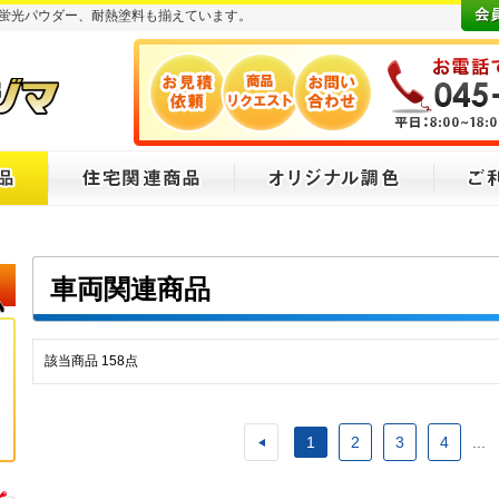
蛍光パウダー、耐熱塗料も揃えています。
車両関連商品
該当商品
158
点
1
2
3
4
...