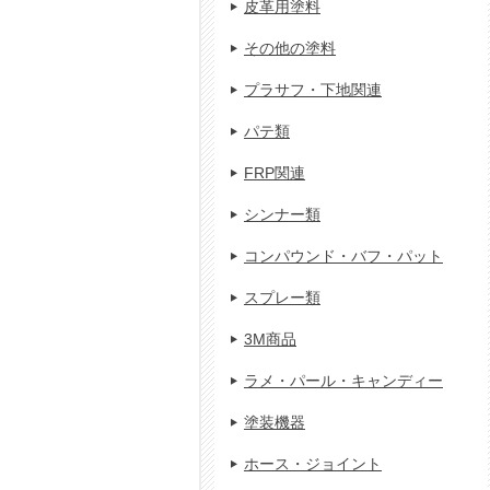
皮革用塗料
その他の塗料
プラサフ・下地関連
パテ類
FRP関連
シンナー類
コンパウンド・バフ・パット
スプレー類
3M商品
ラメ・パール・キャンディー
塗装機器
ホース・ジョイント