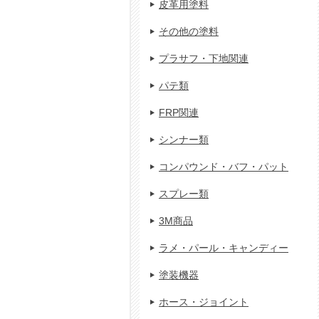
皮革用塗料
その他の塗料
プラサフ・下地関連
パテ類
FRP関連
シンナー類
コンパウンド・バフ・パット
スプレー類
3M商品
ラメ・パール・キャンディー
塗装機器
ホース・ジョイント