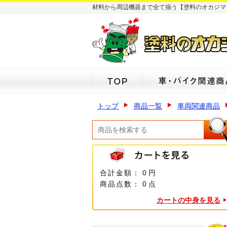
材料から周辺機器まで全て揃う【塗料のオカジマ
トップ
商品一覧
車両関連商品
合計金額：
0 円
商品点数：
0 点
カートの中身を見る