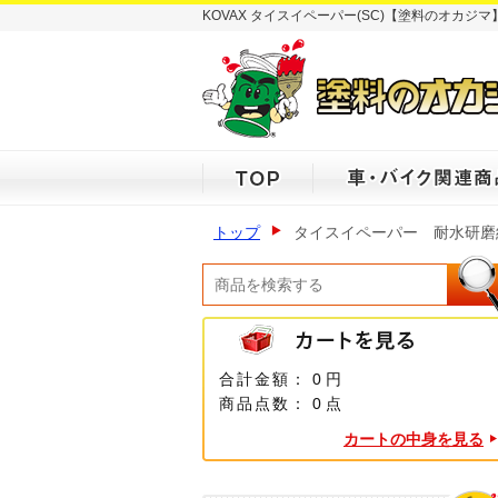
KOVAX タイスイペーパー(SC)【塗料のオカジ
トップ
タイスイペーパー 耐水研磨
合計金額：
0 円
商品点数：
0 点
カートの中身を見る