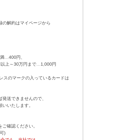
録の解約はマイページから
満…400円
、
円以上～30万円まで…1,000円
プレスのマークの入っているカードは
ば発送できませんので、
いいたします。
をご確認ください。
可)
場合でも、当社では