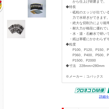
から仕上げ研磨まで。
◆特長
・砥粒のエッジが出ている
力で水研ぎができます
・絶大な切削力により能率
・耐久力が格段に優れてい
・水・湯・石鹸水で研いで
・紙は寒暖にかかわらずモ
◆粒度
P100、P120、P150、P1
P360、P400、P500、P6
P1500、P2000
◆寸法 228mm×280mm
※メーカー：コバックス
詳細