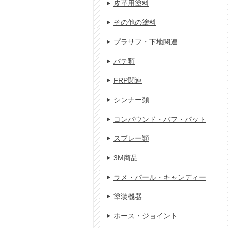
皮革用塗料
その他の塗料
プラサフ・下地関連
パテ類
FRP関連
シンナー類
コンパウンド・バフ・パット
スプレー類
3M商品
ラメ・パール・キャンディー
塗装機器
ホース・ジョイント