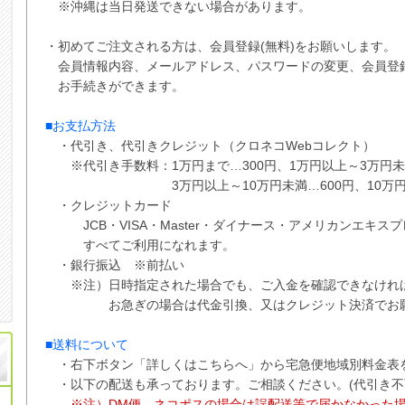
※沖縄は当日発送できない場合があります。
・初めてご注文される方は、会員登録(無料)をお願いします。
会員情報内容、メールアドレス、パスワードの変更、会員登
お手続きができます。
■お支払方法
・代引き、代引きクレジット（クロネコWebコレクト）
※代引き手数料：
1万円まで…300円、
1万円以上～3万円未
3万円以上～10万円未満…600円
、
10万
・クレジットカード
JCB・VISA・Master・ダイナース・アメリカンエキス
すべてご利用になれます。
・銀行振込 ※
前払い
※注）日時指定された場合でも、ご入金を確認できなけれ
お急ぎの場合は代金引換、又はクレジット決済でお願
■送料について
・右下ボタン
「詳しくはこちらへ」から
宅急便地域別料金表
・以下の配送も承っております。ご相談ください。(代引き不
※注）DM便、ネコポスの場合は誤配送等で届かなかった