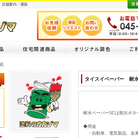
マ】店舗案内・通販
紙
タイスイペーパー 耐
※単品販売
耐水ペーパーSCは順次ボネ
◆用途
・自動車、電気製品、金属