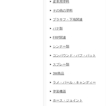
皮革用塗料
その他の塗料
プラサフ・下地関連
パテ類
FRP関連
シンナー類
コンパウンド・バフ・パット
スプレー類
3M商品
ラメ・パール・キャンディー
塗装機器
ホース・ジョイント