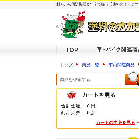
材料から周辺機器まで全て揃う【塗料のオカジマ
トップ
商品一覧
車両関連商品
合計金額：
0 円
商品点数：
0 点
カートの中身を見る