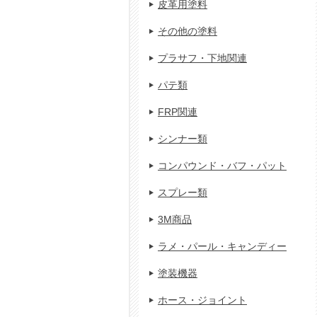
皮革用塗料
その他の塗料
プラサフ・下地関連
パテ類
FRP関連
シンナー類
コンパウンド・バフ・パット
スプレー類
3M商品
ラメ・パール・キャンディー
塗装機器
ホース・ジョイント