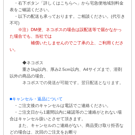
・右下ボタン
「詳しくはこちらへ」から
宅急便地域別料金
表をご確認ください。
・以下の配送も承っております。ご相談ください。(代引き
不可)
※注）DM便、ネコポスの場合は誤配送等で届かなかっ
た場合でも、当社では
補償
いたしませんので
ご了承の上、ご利用くださ
い。
◆ネコポス
重さ1kg以内、
厚み2.5cm以内、A4サイズまで、溶剤
以外の商品の場合、
ネコポス
での
発送が
可能です。
翌日配送となります。
■
キャンセル・返品について
・ご注文後のキャンセルは電話でご連絡ください。
・ご注文日から1週間以内に確認等のご連絡がとれない場
合はキャンセル扱いとさせて
頂き
ます。
また、
キャンセルのご連絡がない、商品受け取り拒否な
どの場合は、次回の
ご注文を
お断り