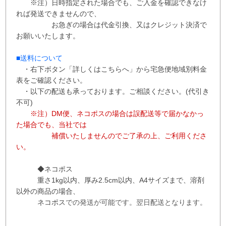
※注）日時指定された場合でも、ご入金を確認できなけ
れば発送できませんので、
お急ぎの場合は代金引換、又はクレジット決済で
お願いいたします。
■送料について
・右下ボタン
「詳しくはこちらへ」から
宅急便地域別料金
表をご確認ください。
・以下の配送も承っております。ご相談ください。(代引き
不可)
※注）DM便、ネコポスの場合は誤配送等で届かなかっ
た場合でも、当社では
補償
いたしませんので
ご了承の上、ご利用くださ
い。
◆ネコポス
重さ1kg以内、
厚み2.5cm以内、A4サイズまで、溶剤
以外の商品の場合、
ネコポス
での
発送が
可能です。
翌日配送となります。