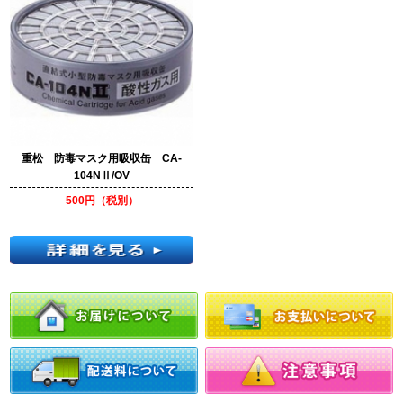
重松 防毒マスク用吸収缶 CA-
104NⅡ/OV
500円（税別）