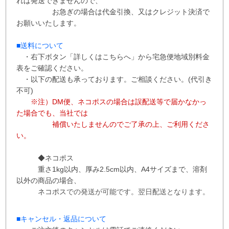
れば発送できませんので、
お急ぎの場合は代金引換、又はクレジット決済で
お願いいたします。
■送料について
・右下ボタン
「詳しくはこちらへ」から
宅急便地域別料金
表をご確認ください。
・以下の配送も承っております。ご相談ください。(代引き
不可)
※注）DM便、ネコポスの場合は誤配送等で届かなかっ
た場合でも、当社では
補償
いたしませんので
ご了承の上、ご利用くださ
い。
◆ネコポス
重さ1kg以内、
厚み2.5cm以内、A4サイズまで、溶剤
以外の商品の場合、
ネコポス
での
発送が
可能です。
翌日配送となります。
■
キャンセル・返品について