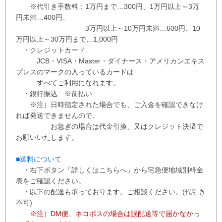
※代引き手数料：
1万円まで…300円、
1万円以上～3万
円未満…400円
、
3万円以上～10万円未満…600円
、
10
万円以上～30万円まで…1,000円
・クレジットカード
JCB・VISA・Master・ダイナース・アメリカンエキス
プレスのマークの入っているカードは
すべてご利用になれます。
・銀行振込 ※
前払い
※注）日時指定された場合でも、ご入金を確認できなけ
れば発送できませんので、
お急ぎの場合は代金引換、又はクレジット決済で
お願いいたします。
■送料について
・右下ボタン
「詳しくはこちらへ」から
宅急便地域別料金
表をご確認ください。
・以下の配送も承っております。ご相談ください。(代引き
不可)
※注）DM便、ネコポスの場合は誤配送等で届かなかっ