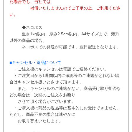
た場合でも、当社では
補償
いたしませんので
ご了承の上、ご利用くださ
い。
◆ネコポス
重さ1kg以内、
厚み2.5cm以内、A4サイズまで、溶剤
以外の商品の場合、
ネコポス
での
発送が
可能です。
翌日配送となります。
■
キャンセル・返品について
・ご注文後のキャンセルは電話でご連絡ください。
・ご注文日から1週間以内に確認等のご連絡がとれない場
合はキャンセル扱いとさせて
頂き
ます。
また、
キャンセルのご連絡がない、商品受け取り拒否な
どの場合は、次回の
ご注文を
お断り
させて
頂く場合がございます。
・ご購入後の商品の返品等は基本的にお受けできません。
ただし、商品不良の場合は速やかに
お取り替えいたします。