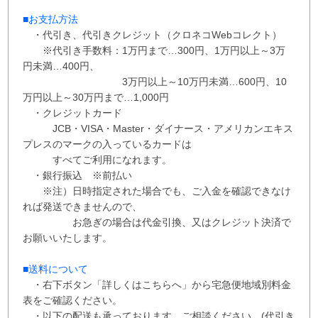
■お支払方法
・代引き、代引きクレジット（クロネコWebコレクト）
※代引き手数料：
1万円まで…300円、
1万円以上～3万
円未満…400円
、
3万円以上～10万円未満…600円
、
10
万円以上～30万円まで…1,000円
・クレジットカード
JCB・VISA・Master・ダイナース・アメリカンエキス
プレスのマークの入っているカードは
すべてご利用になれます。
・銀行振込 ※
前払い
※注）日時指定された場合でも、ご入金を確認できなけ
れば発送できませんので、
お急ぎの場合は代金引換、又はクレジット決済で
お願いいたします。
■送料について
・右下ボタン
「詳しくはこちらへ」から
宅急便地域別料金
表をご確認ください。
・以下の配送も承っております。ご相談ください。(代引き