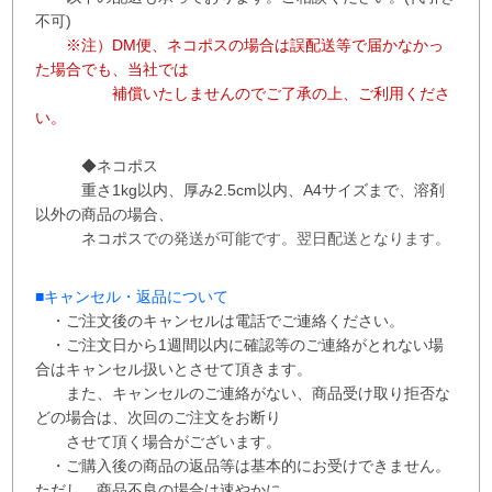
不可)
※注）DM便、ネコポスの場合は誤配送等で届かなかっ
た場合でも、当社では
補償
いたしませんので
ご了承の上、ご利用くださ
い。
◆ネコポス
重さ1kg以内、
厚み2.5cm以内、A4サイズまで、溶剤
以外の商品の場合、
ネコポス
での
発送が
可能です。
翌日配送となります。
■
キャンセル・返品について
・ご注文後のキャンセルは電話でご連絡ください。
・ご注文日から1週間以内に確認等のご連絡がとれない場
合はキャンセル扱いとさせて
頂き
ます。
また、
キャンセルのご連絡がない、商品受け取り拒否な
どの場合は、次回の
ご注文を
お断り
させて
頂く場合がございます。
・ご購入後の商品の返品等は基本的にお受けできません。
ただし、商品不良の場合は速やかに