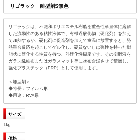
リゴラック 離型剤S無色
リゴラックは、不飽和ポリエステル樹脂を重合性単量体に溶解
した流動性のある粘性液体で、有機過酸化物（硬化剤）を加え
て加熱するか、硬化剤に促進剤を加えて室温に放置すると、発
熱重合反応を起こしてゲル化し、硬質ないしは弾性を持った樹
脂状に硬化する性質を持つ、熱硬化性樹脂です。その樹脂液を
ガラス繊維布またはガラスマット等に塗布含浸させて積層し、
強化プラスチック（FRP）として使用します。
＜離型剤＞
◆特長：フィルム形
◆用途：RVA系
サイズ
1kg
価格