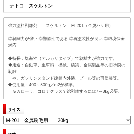
ナトコ スケルトン
強力塗料剥離剤 スケルトン Ｍ-201（金属ハケ用）
◎剥離力が強い ◎難燃性である ◎再塗装性が良い ◎環境保全
対応
◆特長：塩基性（アルカリタイプ）で剥離力が強力です。
◆用途：自動車、重車輌、機械、橋梁、金属製品等の旧塗膜の
剥離
や、ガソリンスタンド建築内外装、プール等の再塗装等。
◆使用量：400～500g／m2が標準。
※カローラ、コロナクラスで総剥離するには7～8kg必要。
サイズ