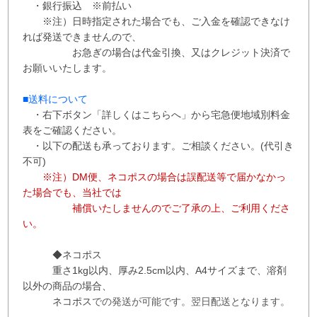
・銀行振込 ※
前払い
※注）日時指定された場合でも、ご入金を確認できなけ
れば発送できませんので、
お急ぎの場合は代金引換、又はクレジット決済で
お願いいたします。
■送料について
・右下ボタン
「詳しくはこちらへ」から
宅急便地域別料金
表をご確認ください。
・以下の配送も承っております。ご相談ください。(代引き
不可)
※注）DM便、ネコポスの場合は誤配送等で届かなかっ
た場合でも、当社では
補償
いたしませんので
ご了承の上、ご利用くださ
い。
◆ネコポス
重さ1kg以内、
厚み2.5cm以内、A4サイズまで、溶剤
以外の商品の場合、
ネコポス
での
発送が
可能です。
翌日配送となります。