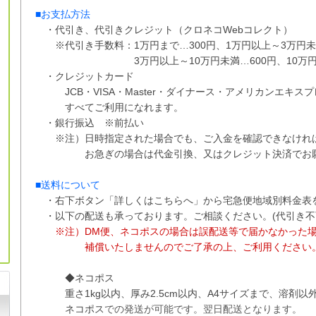
■お支払方法
・代引き、代引きクレジット（クロネコWebコレクト）
※代引き手数料：
1万円まで…300円、
1万円以上～3万円未
3万円以上～10万円未満…600円
、
10万
・クレジットカード
JCB・VISA・Master・ダイナース・アメリカンエキス
すべてご利用になれます。
・銀行振込 ※
前払い
※注）日時指定された場合でも、ご入金を確認できなけれ
お急ぎの場合は代金引換、又はクレジット決済でお願
■送料について
・右下ボタン
「詳しくはこちらへ」から
宅急便地域別料金表
・以下の配送も承っております。ご相談ください。(代引き不
※注）DM便、ネコポスの場合は誤配送等で届かなかった
補償
いたしませんので
ご了承の上、ご利用ください
◆ネコポス
重さ1kg以内、
厚み2.5cm以内、A4サイズまで、溶剤
ネコポス
での
発送が
可能です。
翌日配送となります。