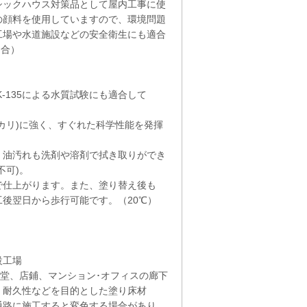
シックハウス対策品として屋内工事に使
の顔料を使用していますので、環境問題
工場や水道施設などの安全衛生にも適合
適合）
K-135による水質試験にも適合して
カリ)に強く、すぐれた科学性能を発揮
く油汚れも洗剤や溶剤で拭き取りができ
不可)。
で仕上がります。また、塗り替え後も
後翌日から歩行可能です。（20℃）
設工場
食堂、店鋪、マンション･オフィスの廊下
、耐久性などを目的とした塗り床材
路に施工すると変色する場合があり