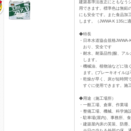
建築基準法改正にともなう
用できます。標準色は無鉛
にも安全です。また食品加
します。（JWWA K 135に
◆特長
・日本水道協会規格JWWA-
おり、安全です
・耐水、耐薬品性(酸、アル
します。
・機械油、植物油などに強
ます。(プレーキオイルは
・乾燥が早く、床が短時間
すぐに使用できます。施工
◆用途（施工場所）
・一般工場、倉庫、作業場
・整備工場、機械、科学施
・駐車場(屋内)、事務所、
・建築屋内床の芙装、防塵
※日の当たる外部の床、通