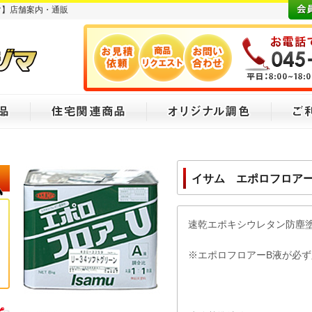
マ】店舗案内・通販
イサム エポロフロアー
速乾エポキシウレタン防塵
※エポロフロアーB液が必