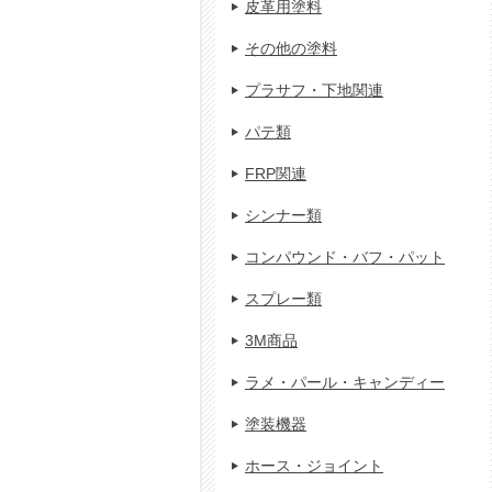
皮革用塗料
その他の塗料
プラサフ・下地関連
パテ類
FRP関連
シンナー類
コンパウンド・バフ・パット
スプレー類
3M商品
ラメ・パール・キャンディー
塗装機器
ホース・ジョイント