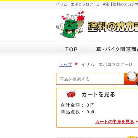
イサム エポロフロアーU A液【塗料のオカジ
トップ
イサム エポロフロアーU
合計金額：
0 円
商品点数：
0 点
カートの中身を見る