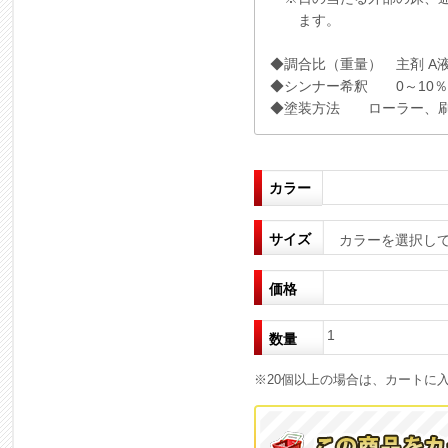
ます。
◆調合比（重量） 主剤 A液
◆シンナー希釈 0～10％
◆塗装方法 ローラー、
カラー
サイズ
カラーを選択し
価格
1
数量
※20個以上の場合は、カートに