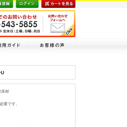
U
塗床材
ず必要です。