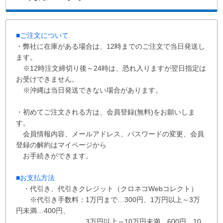
■ご注文について
・弊社に在庫がある場合は、12時までのご注文で当日発送し
ます。
※12時注文締切り後～24時は、恐れ入りますが翌日指定は
お受けできません。
※沖縄は当日発送できない場合があります。
・初めてご注文される方は、会員登録(無料)をお願いしま
す。
会員情報内容、メールアドレス、パスワードの変更、会員
登録の解約はマイページから
お手続きができます。
■お支払方法
・代引き、代引きクレジット（クロネコWebコレクト）
※代引き手数料：
1万円まで…300円、
1万円以上～3万
円未満…400円
、
3万円以上～10万円未満…600円
、
10