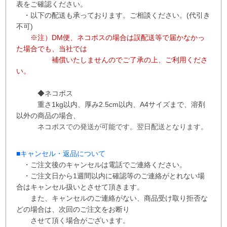
表をご確認ください。
・以下の配送も承っております。ご相談ください。(代引き
不可)
※注）DM便、ネコポスの場合は誤配送等で届かなかっ
た場合でも、当社では
補償
いたしませんので
ご了承の上、ご利用くださ
い。
◆ネコポス
重さ1kg以内、
厚み2.5cm以内、A4サイズまで、溶剤
以外の商品の場合、
ネコポス
での
発送が
可能です。
翌日配送となります。
■
キャンセル・返品について
・ご注文後のキャンセルは電話でご連絡ください。
・ご注文日から1週間以内に確認等のご連絡がとれない場
合はキャンセル扱いとさせて
頂き
ます。
また、
キャンセルのご連絡がない、商品受け取り拒否な
どの場合は、次回の
ご注文を
お断り
させて
頂く場合がございます。