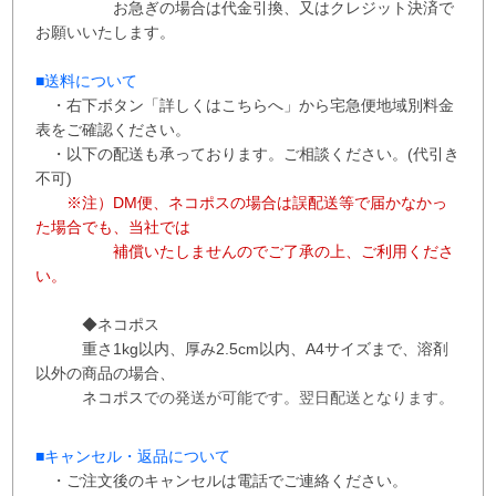
お急ぎの場合は代金引換、又はクレジット決済で
お願いいたします。
■送料について
・右下ボタン
「詳しくはこちらへ」から
宅急便地域別料金
表をご確認ください。
・以下の配送も承っております。ご相談ください。(代引き
不可)
※注）DM便、ネコポスの場合は誤配送等で届かなかっ
た場合でも、当社では
補償
いたしませんので
ご了承の上、ご利用くださ
い。
◆ネコポス
重さ1kg以内、
厚み2.5cm以内、A4サイズまで、溶剤
以外の商品の場合、
ネコポス
での
発送が
可能です。
翌日配送となります。
■
キャンセル・返品について
・ご注文後のキャンセルは電話でご連絡ください。