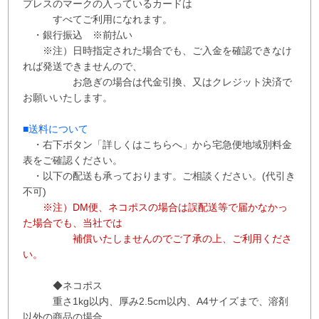
プレスのマークの入っているカードは
すべてご利用になれます。
・銀行振込 ※
前払い
※注）日時指定された場合でも、ご入金を確認できなけ
れば発送できませんので、
お急ぎの場合は代金引換、又はクレジット決済で
お願いいたします。
■送料について
・右下ボタン
「詳しくはこちらへ」から
宅急便地域別料金
表をご確認ください。
・以下の配送も承っております。ご相談ください。(代引き
不可)
※注）DM便、ネコポスの場合は誤配送等で届かなかっ
た場合でも、当社では
補償
いたしませんので
ご了承の上、ご利用くださ
い。
◆ネコポス
重さ1kg以内、
厚み2.5cm以内、A4サイズまで、溶剤
以外の商品の場合、