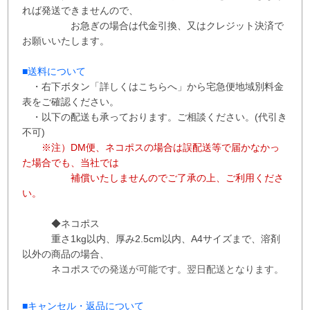
れば発送できませんので、
お急ぎの場合は代金引換、又はクレジット決済で
お願いいたします。
■送料について
・右下ボタン
「詳しくはこちらへ」から
宅急便地域別料金
表をご確認ください。
・以下の配送も承っております。ご相談ください。(代引き
不可)
※注）DM便、ネコポスの場合は誤配送等で届かなかっ
た場合でも、当社では
補償
いたしませんので
ご了承の上、ご利用くださ
い。
◆ネコポス
重さ1kg以内、
厚み2.5cm以内、A4サイズまで、溶剤
以外の商品の場合、
ネコポス
での
発送が
可能です。
翌日配送となります。
■
キャンセル・返品について