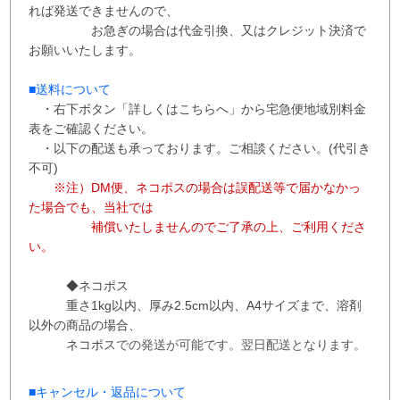
れば発送できませんので、
お急ぎの場合は代金引換、又はクレジット決済で
お願いいたします。
■送料について
・右下ボタン
「詳しくはこちらへ」から
宅急便地域別料金
表をご確認ください。
・以下の配送も承っております。ご相談ください。(代引き
不可)
※注）DM便、ネコポスの場合は誤配送等で届かなかっ
た場合でも、当社では
補償
いたしませんので
ご了承の上、ご利用くださ
い。
◆ネコポス
重さ1kg以内、
厚み2.5cm以内、A4サイズまで、溶剤
以外の商品の場合、
ネコポス
での
発送が
可能です。
翌日配送となります。
■
キャンセル・返品について