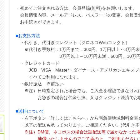
・初めてご注文される方は、会員登録(無料)をお願いします。
会員情報内容、メールアドレス、パスワードの変更、会員登
お手続きができます。
■お支払方法
・代引き、代引きクレジット（クロネコWebコレクト）
※代引き手数料：
1万円まで…300円、
1万円以上～3万円未
3万円以上～10万円未満…600円
、
10万
・クレジットカード
JCB・VISA・Master・ダイナース・アメリカンエキス
すべてご利用になれます。
・銀行振込 ※
前払い
※注）日時指定された場合でも、ご入金を確認できなけれ
お急ぎの場合は代金引換、又はクレジット決済でお願
■送料について
・右下ボタン
「詳しくはこちらへ」から
宅急便地域別料金表
・以下の配送も承っております。ご相談ください。(代引き不
※注）DM便、ネコポスの場合は誤配送等で届かなかった
補償
いたしませんので
ご了承の上、ご利用ください