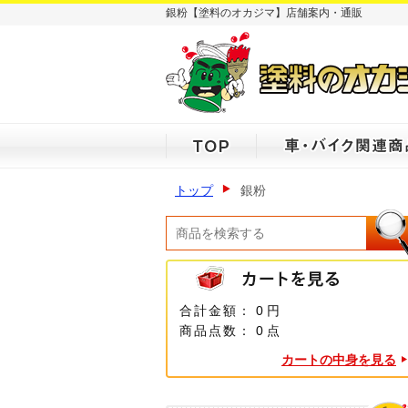
銀粉【塗料のオカジマ】店舗案内・通販
トップ
銀粉
合計金額：
0 円
商品点数：
0 点
カートの中身を見る