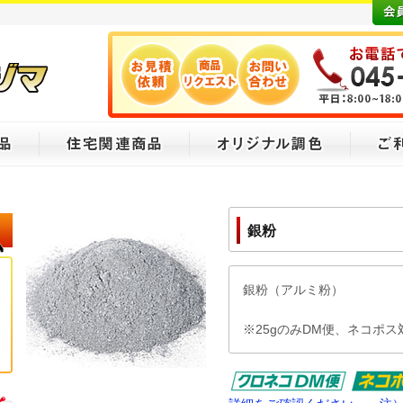
銀粉
銀粉（アルミ粉）
※25gのみDM便、ネコポス