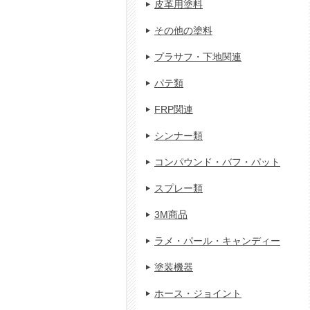
皮革用塗料
その他の塗料
プラサフ・下地関連
パテ類
FRP関連
シンナー類
コンパウンド・バフ・パット
スプレー類
3M商品
ラメ・パール・キャンディー
塗装機器
ホース・ジョイント