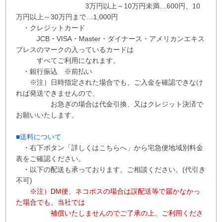
3万円以上～10万円未満…600円
、
10
万円以上～30万円まで…1,000円
・クレジットカード
JCB・VISA・Master・ダイナース・アメリカンエキス
プレスのマークの入っているカードは
すべてご利用になれます。
・銀行振込 ※
前払い
※注）日時指定された場合でも、ご入金を確認できなけ
れば発送できませんので、
お急ぎの場合は代金引換、又はクレジット決済で
お願いいたします。
■送料について
・右下ボタン
「詳しくはこちらへ」から
宅急便地域別料金
表をご確認ください。
・以下の配送も承っております。ご相談ください。(代引き
不可)
※注）DM便、ネコポスの場合は誤配送等で届かなかっ
た場合でも、当社では
補償
いたしませんので
ご了承の上、ご利用くださ