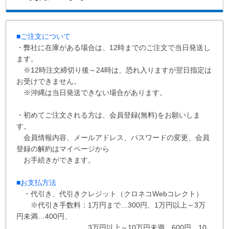
■ご注文について
・弊社に在庫がある場合は、12時までのご注文で当日発送し
ます。
※12時注文締切り後～24時は、恐れ入りますが翌日指定は
お受けできません。
※沖縄は当日発送できない場合があります。
・初めてご注文される方は、会員登録(無料)をお願いしま
す。
会員情報内容、メールアドレス、パスワードの変更、会員
登録の解約はマイページから
お手続きができます。
■お支払方法
・代引き、代引きクレジット（クロネコWebコレクト）
※代引き手数料：
1万円まで…300円、
1万円以上～3万
円未満…400円
、
3万円以上～10万円未満…600円
、
10