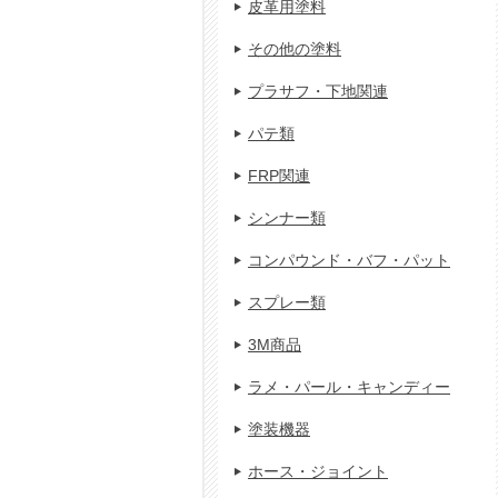
皮革用塗料
その他の塗料
プラサフ・下地関連
パテ類
FRP関連
シンナー類
コンパウンド・バフ・パット
スプレー類
3M商品
ラメ・パール・キャンディー
塗装機器
ホース・ジョイント